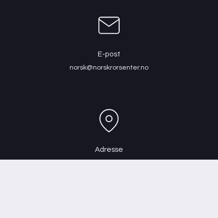
E-post
norsk@norskrorsenter.no
Adresse
Scheitlies gate 14, 3045 Drammen