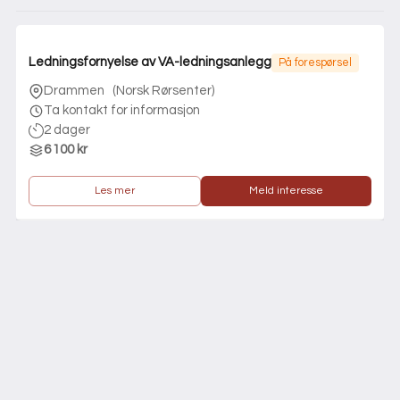
Ledningsfornyelse av VA-ledningsanlegg
På forespørsel
Drammen
(
Norsk Rørsenter
)
Ta kontakt for informasjon
2 dager
6 100 kr
Les mer
Meld interesse