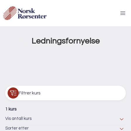
Skip
to
content
Tilbake til kurskategorier
Ledningsfornyelse
Filtrer kurs
1 kurs
Vis antall kurs
Sorter etter