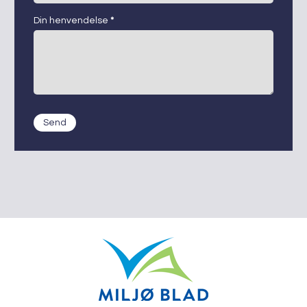
Din henvendelse
*
Send