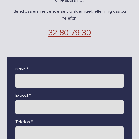
dine spørsmål.
Send oss en henvendelse via skjemaet, eller ring oss på
telefon
32 80 79 30
kontaktskjema
Navn
*
E-post
*
Telefon
*