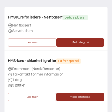
HMS Kurs for ledere - Nettbasert
Ledige plasser
Nettbasert
Selvstudium
Les mer
Meld deg på
HMS-kurs - sikkerhet i grøfter
På forespørsel
Drammen
(
Norsk Rørsenter
)
Ta kontakt for mer informasjon
1 dag
5 200 kr
Les mer
Meld interesse