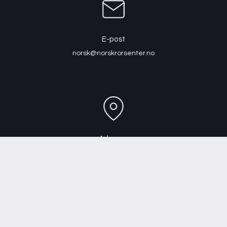
E-post
norsk@norskrorsenter.no
Adresse
Scheitlies gate 14, 3045 Drammen
Personvernerklæring