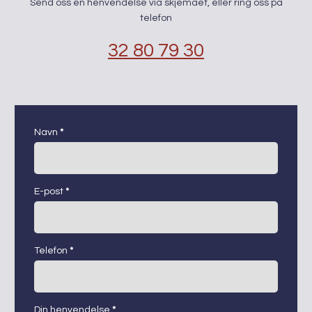
Send oss en henvendelse via skjemaet, eller ring oss på
telefon
32 80 79 30
kontaktskjema
Navn
*
E-post
*
Telefon
*
Din henvendelse
*