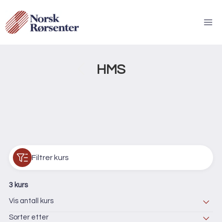
Skip
to
content
Tilbake til kurskateg
HMS
Filtrer kurs
3 kurs
Vis antall kurs
Sorter etter