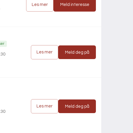
Les mer
Meld interesse
ser
Les mer
Meld deg på
:30
Les mer
Meld deg på
:30