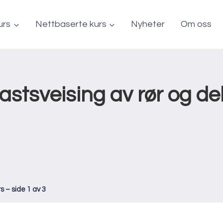
urs
Nettbaserte kurs
Nyheter
Om oss
lbake til kurskategorier
astsveising av rør og de
s – side 1 av 3