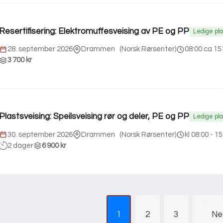
Resertifisering: Elektromuffesveising av PE og PP
Ledige pl
28. september 2026
Drammen
(
Norsk Rørsenter
)
08:00 ca 15
3 700 kr
Plastsveising: Speilsveising rør og deler, PE og PP
Ledige pl
30. september 2026
Drammen
(
Norsk Rørsenter
)
kl 08:00 - 15
2 dager
6 900 kr
1
2
3
Ne