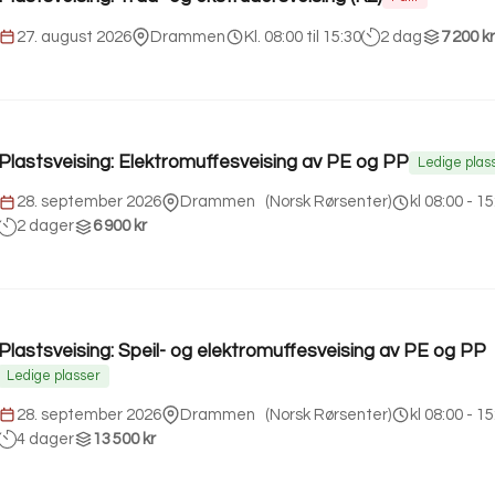
27. august 2026
Drammen
Kl. 08:00 til 15:30
2 dag
7 200 kr
Plastsveising: Elektromuffesveising av PE og PP
Ledige plas
28. september 2026
Drammen
(
Norsk Rørsenter
)
kl 08:00 - 15
2 dager
6 900 kr
Plastsveising: Speil- og elektromuffesveising av PE og PP
Ledige plasser
28. september 2026
Drammen
(
Norsk Rørsenter
)
kl 08:00 - 15
4 dager
13 500 kr