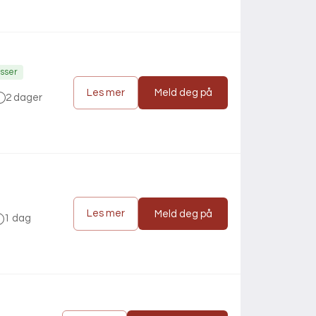
asser
Les mer
Meld deg på
2 dager
Les mer
Meld deg på
1 dag