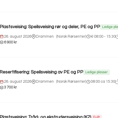
Plastsveising: Speilsveising rør og deler, PE og PP
Ledige pl
26. august 2026
Drammen
(
Norsk Rørsenter
)
kl 08:00 - 15:30
6 900 kr
Resertifisering: Speilsveising av PE og PP
Ledige plasser
26. august 2026
Drammen
(
Norsk Rørsenter
)
08:00 ca 15:30
3 700 kr
Plastsveising: Tråd- og ekstrudersveising (K2)
Fullt