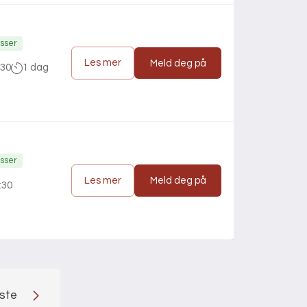
asser
Les mer
Meld deg på
:30
1 dag
asser
Les mer
Meld deg på
:30
ste