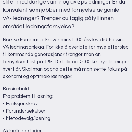
Norsk Rørsenter
sliter med dårlige vann- og avløpsledninger Er du
Scheitlies gate 14
konsulent som jobber med fornyelse av gamle
3045 Drammen
VA- ledninger? Trenger du faglig påfyll innen
Vis i Google Maps
området ledningsfornyelse?
Norske kommuner krever minst 100 års levetid for sine
VA ledningsanlegg. For ikke å overlate for mye etterslep
til kommende generasjoner trenger man en
fornyelsestakt på 1 %. Det blir ca. 2000 km nye ledninger
hvert år. Skal man oppnå dette må man sette fokus på
økonomi og optimale løsninger.
Kursinnhold:
Fra problem til løsning:
• Funksjonskrav
• Forundersøkelser
• Metodevalg/løsning
Aktuelle metoder: