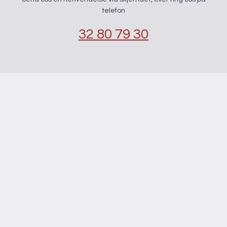
telefon
32 80 79 30
kontaktskjema
Navn
*
E-post
*
Telefon
*
Din henvendelse
*