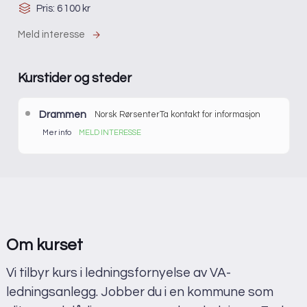
Pris: 6 100 kr
Meld interesse
Kurstider og steder
Drammen
Norsk Rørsenter
Ta kontakt for informasjon
Mer info
MELD INTERESSE
Det er ikke satt opp dato for nye kurs. Meld din interesse
for å få mer informasjon eller å sette deg på venteliste.
Pris:
6 100 kr
Sted:
Drammen
Varighet:
2 dager
Om kurset
Språk:
Norsk
Vi tilbyr kurs i ledningsfornyelse av VA-
Adresse
ledningsanlegg. Jobber du i en kommune som