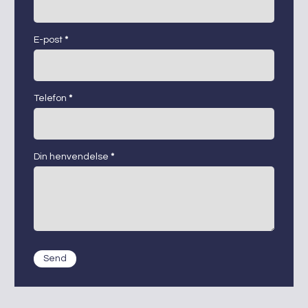
E-post
*
Telefon
*
Din henvendelse
*
Send