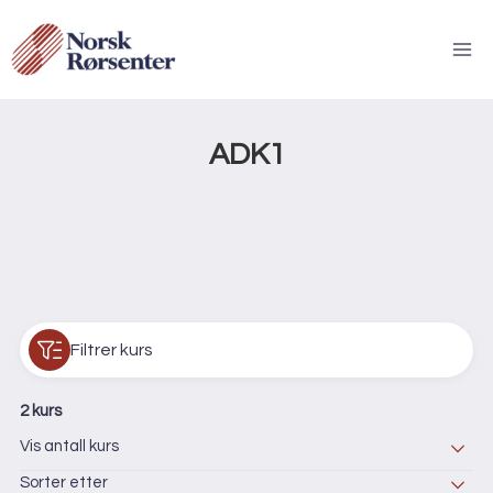
Skip
to
content
Tilbake til kurskateg
ADK1
Filtrer kurs
2 kurs
Vis antall kurs
Sorter etter