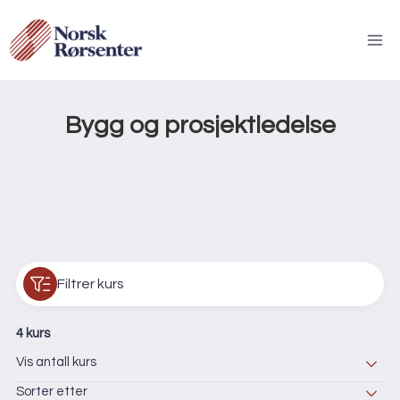
Skip
to
content
Tilbake til kurskategorier
Bygg og prosjektledelse
Filtrer kurs
4 kurs
Vis antall kurs
Sorter etter