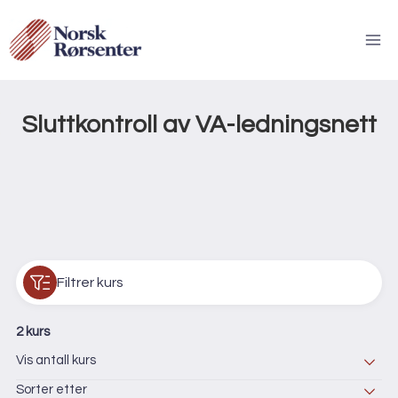
Skip
to
content
Tilbake til kurskategorier
Sluttkontroll av VA-ledningsnett
Filtrer kurs
2 kurs
Vis antall kurs
Sorter etter