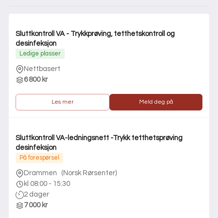
Sluttkontroll VA - Trykkprøving, tetthetskontroll og
desinfeksjon
Ledige plasser
Nettbasert
6 800 kr
Les mer
Meld deg på
Sluttkontroll VA-ledningsnett -Trykk tetthetsprøving
desinfeksjon
På forespørsel
Drammen
(
Norsk Rørsenter
)
kl 08:00 - 15:30
2 dager
7 000 kr