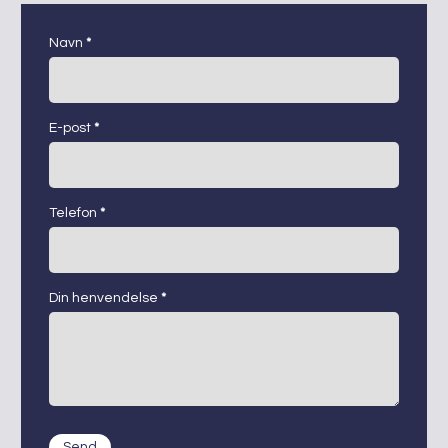
kontaktskjema
Navn
*
E-post
*
Telefon
*
Din henvendelse
*
Send