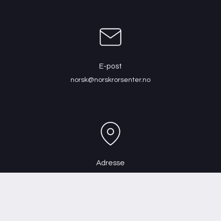
E-post
norsk@norskrorsenter.no
Adresse
Scheitlies gate 14, 3045 Drammen