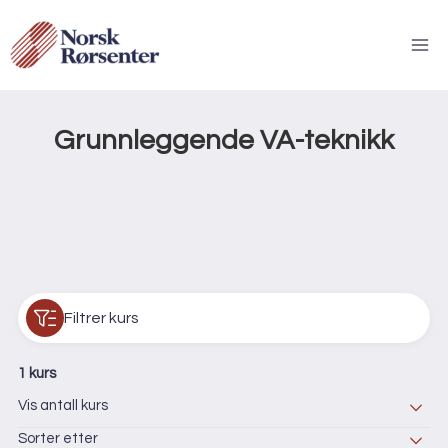
Skip
to
content
Tilbake til kurskategorier
Grunnleggende VA-teknikk
Filtrer kurs
1 kurs
Vis antall kurs
Sorter etter