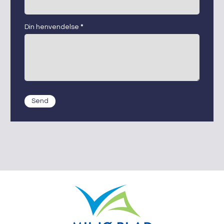
Din henvendelse
*
Send