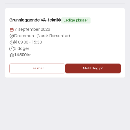
Grunnleggende VA-teknikk
Ledige plasser
7. september 2026
Drammen
(
Norsk Rørsenter
)
kl 09:00 - 15:30
5 dager
14 500 kr
Les mer
Meld deg på