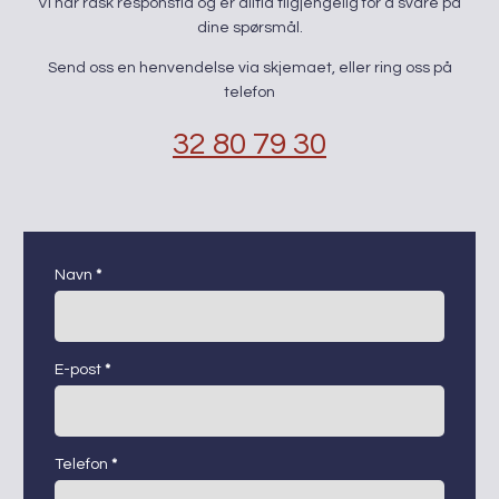
​Vi har rask responstid og er alltid ​tilgjengelig for å svare på
dine spørsmål.
Send oss en henvendelse via skjemaet, eller ring oss på
telefon
32 80 79 30
kontaktskjema
Navn
*
E-post
*
Telefon
*