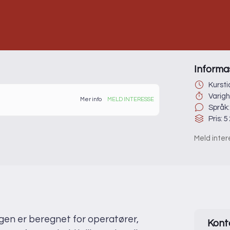
Informa
Kurstid
Varigh
Mer info
MELD INTERESSE
Språk:
Pris: 5
 å få mer informasjon eller å sette deg på
Meld inte
resse
rsk Rørsenter
heitlies gate 14
45 Drammen
s i Google Maps
gen er beregnet for operatører,
Kont