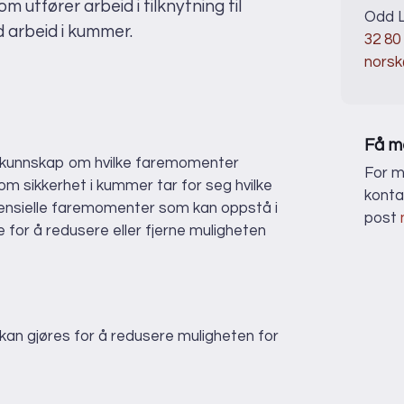
 utfører arbeid i tilknytning til
Odd L
 arbeid i kummer.
32 80
norsk
Få m
il kunnskap om hvilke faremomenter
For m
 sikkerhet i kummer tar for seg hvilke
konta
otensielle faremomenter som kan oppstå i
post
for å redusere eller fjerne muligheten
k kan gjøres for å redusere muligheten for