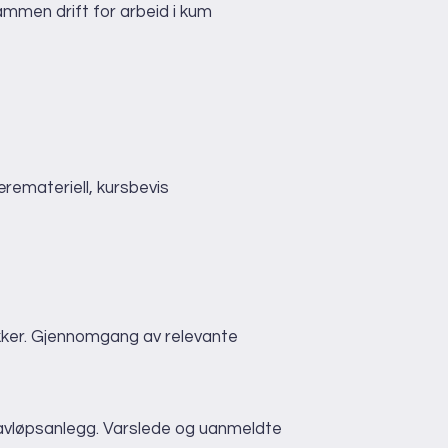
ammen drift for arbeid i kum
læremateriell, kursbevis
lykker. Gjennomgang av relevante
g avløpsanlegg. Varslede og uanmeldte