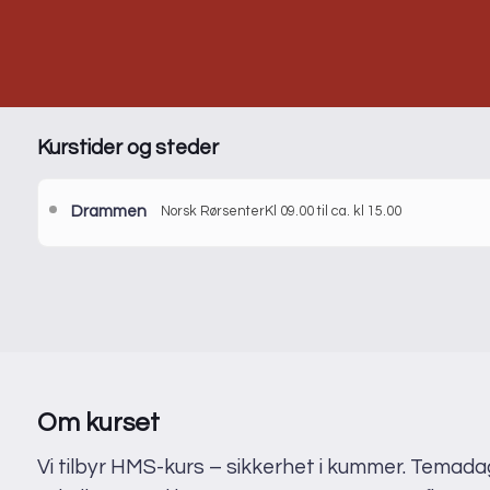
Kurstider og steder
Drammen
Norsk Rørsenter
Kl 09.00 til ca. kl 15.00
Det er ikke satt opp dato for nye kurs. Meld din interesse for
venteliste.
Pris:
5 200 kr
Ad
Sted:
Drammen
No
Varighet:
1 dag
Sc
Språk:
Norsk
30
Om kurset
Vi
Vi tilbyr HMS-kurs – sikkerhet i kummer. Temada