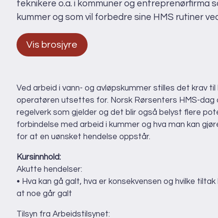
teknikere o.a. i kommuner og entreprenørfirma som
kummer og som vil forbedre sine HMS rutiner ved
Vis brosjyre
Ved arbeid i vann- og avløpskummer stilles det krav t
operatøren utsettes for. Norsk Rørsenters HMS-dag om
regelverk som gjelder og det blir også belyst flere p
forbindelse med arbeid i kummer og hva man kan gjøre 
for at en uønsket hendelse oppstår.
Kursinnhold:
Akutte hendelser:
• Hva kan gå galt, hva er konsekvensen og hvilke tilta
at noe går galt
Tilsyn fra Arbeidstilsynet: