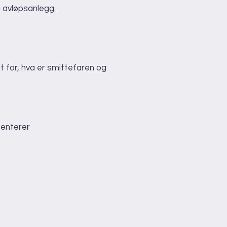
g avløpsanlegg.
t for, hva er smittefaren og
senterer