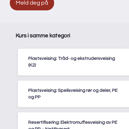
Meld deg på
Kurs i samme kategori
Plastsveising: Tråd- og ekstrudersveising
(K2)
Plastsveising: Speilsveising rør og deler, PE
og PP
Resertifisering: Elektromuffesveising av PE
og PP – Nettbasert