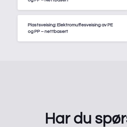
Plastsveising: Elektromuffesveising av PE
og PP – nettbasert
Har du spø