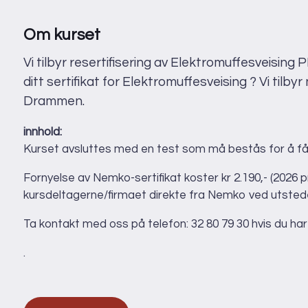
No
Språk:
Norsk
Vi
Pris:
3 700 kr
Sc
Sted:
Drammen
30
Om kurset
Varighet:
1 dag
Språk:
Norsk
Vi
Vi tilbyr resertifisering av Elektromuffesveising 
ditt sertifikat for Elektromuffesveising ? Vi tilby
Drammen.
innhold:
Kurset avsluttes med en test som må bestås for å få f
Fornyelse av Nemko-sertifikat koster kr 2.190,- (2026 p
kursdeltagerne/firmaet direkte fra Nemko ved utstedel
Ta kontakt med oss på telefon: 32 80 79 30 hvis du ha
.