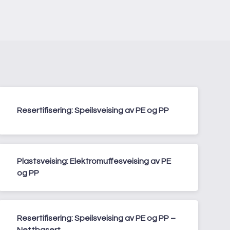
Resertifisering: Speilsveising av PE og PP
Plastsveising: Elektromuffesveising av PE
og PP
Resertifisering: Speilsveising av PE og PP –
Nettbasert