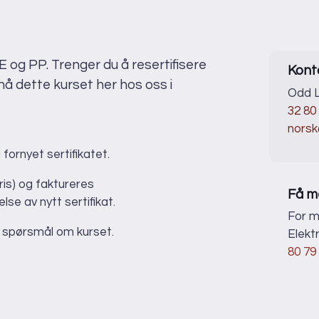
rsk Rørsenter
s i Google Maps
heitlies gate 14
45 Drammen
s i Google Maps
PE og PP. Trenger du å resertifisere
Kont
r nå dette kurset her hos oss i
Odd L
32 80
norsk
ornyet sertifikatet.
ris) og faktureres
Få m
se av nytt sertifikat.
For m
r spørsmål om kurset.
Elekt
80 79