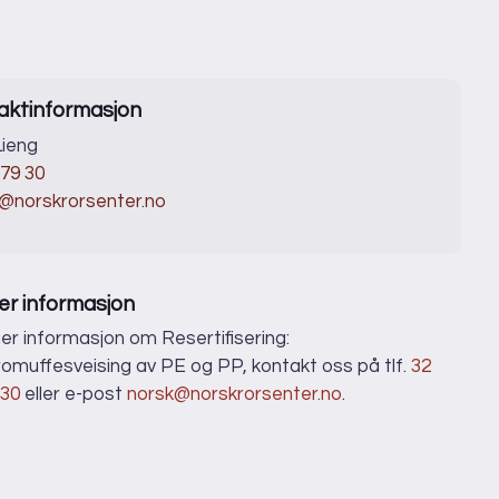
aktinformasjon
ieng
 79 30
@norskrorsenter.no
er informasjon
er informasjon om Resertifisering:
romuffesveising av PE og PP, kontakt oss på tlf.
32
 30
eller e-post
norsk@norskrorsenter.no
.