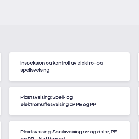
Inspeksjon og kontroll av elektro- og
speilsveising
Plastsveising: Speil- og
elektromuffesveising av PE og PP
Plastsveising: Speilsveising rør og deler, PE
og PP – Nettbasert