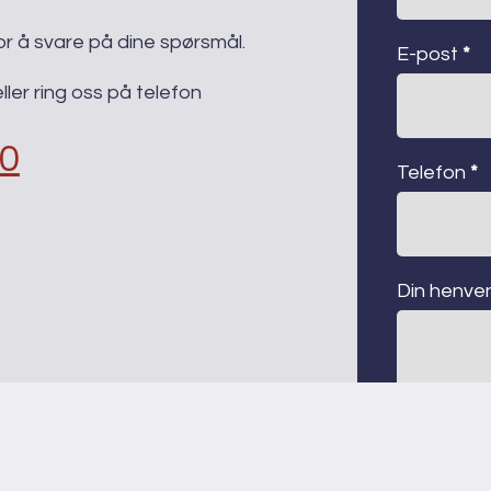
g for å svare på dine spørsmål.
E-post
*
ler ring oss på telefon
30
Telefon
*
Din henve