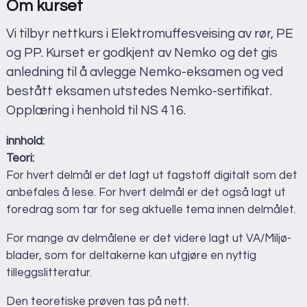
Om kurset
Språk:
Norsk
Vi tilbyr nettkurs i Elektromuffesveising av rør, PE
og PP. Kurset er godkjent av Nemko og det gis
anledning til å avlegge Nemko-eksamen og ved
bestått eksamen utstedes Nemko-sertifikat.
Opplæring i henhold til NS 416.
innhold:
Teori:
For hvert delmål er det lagt ut fagstoff digitalt som det
anbefales å lese. For hvert delmål er det også lagt ut
foredrag som tar for seg aktuelle tema innen delmålet.
For mange av delmålene er det videre lagt ut VA/Miljø-
blader, som for deltakerne kan utgjøre en nyttig
tilleggslitteratur.
Den teoretiske prøven tas på nett.