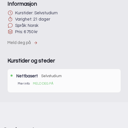
Informasjon
Kurstider: Selvstudium
Varighet: 21 dager
Språk: Norsk
Pris: 6 750 kr
Meld deg på
Kurstider og steder
Nettbasert
Selvstudium
Mer info
MELD DEG PÅ
Etter påmelding vil du få en e-post med mer informasjon
om kurset.
Pris:
6 750 kr
Sted:
Nettbasert
Varighet:
21 dager