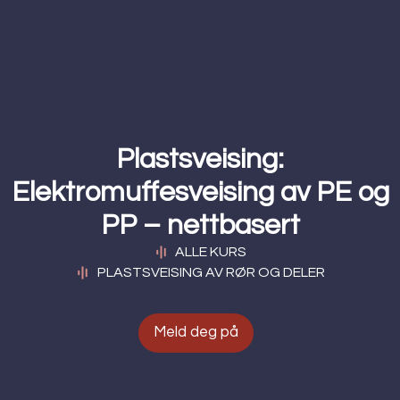
Plastsveising:
Elektromuffesveising av PE og
PP – nettbasert
ALLE KURS
PLASTSVEISING AV RØR OG DELER
Meld deg på