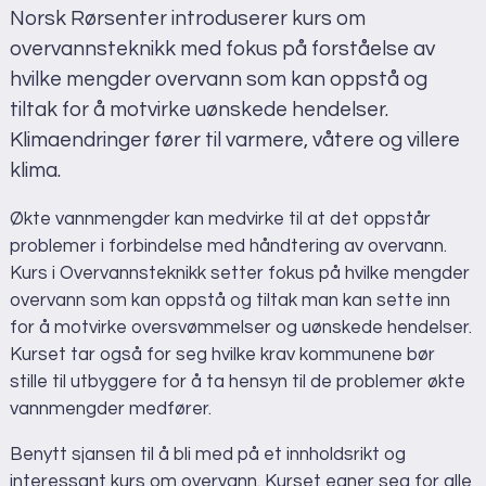
Norsk Rørsenter introduserer kurs om
Adresse
overvannsteknikk med fokus på forståelse av
Norsk Rørsenter
hvilke mengder overvann som kan oppstå og
Scheitlies gate 14
tiltak for å motvirke uønskede hendelser.
3045 Drammen
Klimaendringer fører til varmere, våtere og villere
Vis i Google Maps
klima.
Økte vannmengder kan medvirke til at det oppstår
problemer i forbindelse med håndtering av overvann.
Kurs i Overvannsteknikk setter fokus på hvilke mengder
overvann som kan oppstå og tiltak man kan sette inn
for å motvirke oversvømmelser og uønskede hendelser.
Kurset tar også for seg hvilke krav kommunene bør
stille til utbyggere for å ta hensyn til de problemer økte
vannmengder medfører.
Benytt sjansen til å bli med på et innholdsrikt og
interessant kurs om overvann. Kurset egner seg for alle