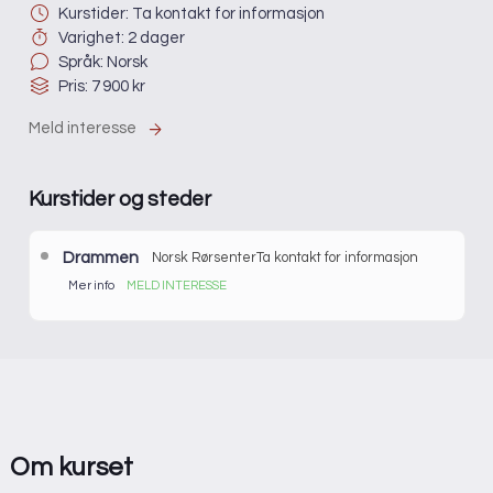
Kurstider: Ta kontakt for informasjon
Varighet: 2 dager
Språk: Norsk
Pris: 7 900 kr
Meld interesse
Kurstider og steder
Drammen
Norsk Rørsenter
Ta kontakt for informasjon
Mer info
MELD INTERESSE
Det er ikke satt opp dato for nye kurs. Meld din interesse
for å få mer informasjon eller å sette deg på venteliste.
Pris:
7 900 kr
Sted:
Drammen
Varighet:
2 dager
Om kurset
Språk:
Norsk