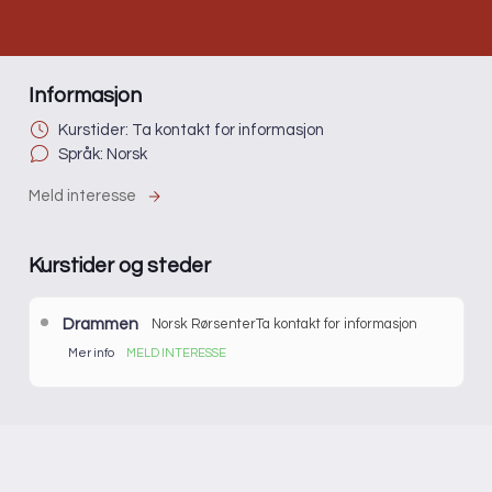
Informasjon
Kurstider: Ta kontakt for informasjon
Språk: Norsk
Meld interesse
Kurstider og steder
Drammen
Norsk Rørsenter
Ta kontakt for informasjon
Mer info
MELD INTERESSE
Det er ikke satt opp dato for nye kurs. Meld din interesse
for å få mer informasjon eller å sette deg på venteliste.
Sted:
Drammen