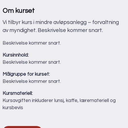
Språk:
Norsk
Om kurset
Adresse
Vi tilbyr kurs i mindre avløpsanlegg – forvaltning
Norsk Rørsenter
av myndighet. Beskrivelse kommer snart.
Scheitlies gate 14
3045 Drammen
Beskrivelse kommer snart.
Vis i Google Maps
Kursinnhold:
Beskrivelse kommer snart.
Målgruppe for kurset:
Beskrivelse kommer snart.
Kursmateriell:
Kursavgiften inkluderer lunsj, kaffe, læremateriell og
kursbevis