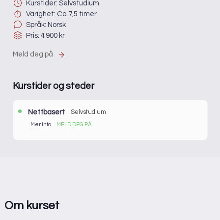
Kurstider: Selvstudium
Varighet: Ca 7,5 timer
Språk: Norsk
Pris: 4 900 kr
Meld deg på
Kurstider og steder
Nettbasert
Selvstudium
Mer info
MELD DEG PÅ
Etter påmelding vil du få en e-post med mer informasjon
om kurset.
Pris:
4 900 kr
Sted:
Nettbasert
Varighet:
Ca 7,5 timer
Om kurset
Språk:
Norsk