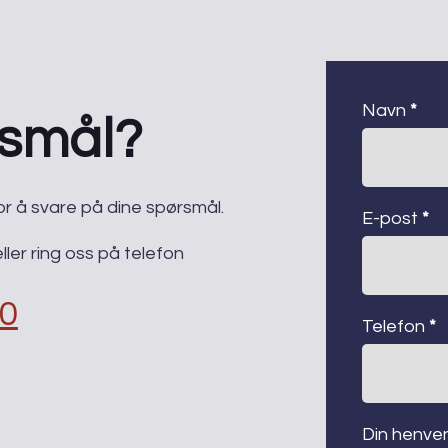
kontaktsk
Navn
*
rsmål?
g for å svare på dine spørsmål.
E-post
*
ler ring oss på telefon
30
Telefon
*
Din henve