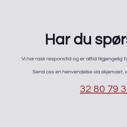
SVEISEARBEIDET?
Har du spø
​Vi har rask responstid og er alltid ​tilgjengeli
Send oss en henvendelse via skjemaet, el
32 80 79 