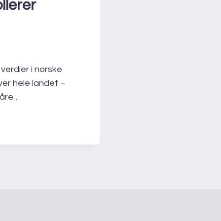
llerer
verdier i norske
ver hele landet –
våre…