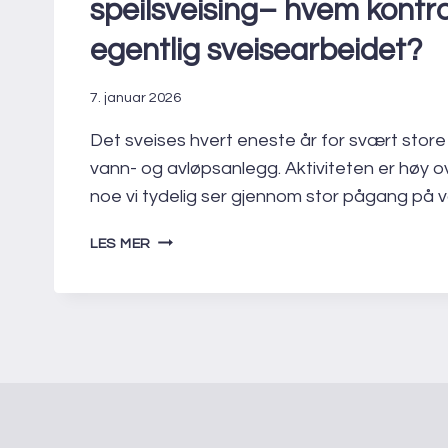
speilsveising– hvem kontro
egentlig sveisearbeidet?
7. januar 2026
Det sveises hvert eneste år for svært store 
vann- og avløpsanlegg. Aktiviteten er høy o
noe vi tydelig ser gjennom stor pågang på 
INSPEKSJON
LES MER
OG
KONTROLL
AV
ELEKTRO-
OG
SPEILSVEISING–
HVEM
KONTROLLERER
EGENTLIG