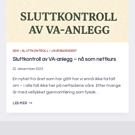
ADK
|
SLUTTKONTROLL
|
UKATEGORISERT
Sluttkontroll av VA-anlegg – nå som nettkurs
22. desember 2025
En nyhet fra året som har gått har vi ennå ikke fortalt
om – i alle fall ikke her på nettsidene våre. Etter mange
år med vellykket gjennomføring som fysisk…
SLUTTKONTROLL
LES MER
AV
VA-
ANLEGG
–
NÅ
SOM