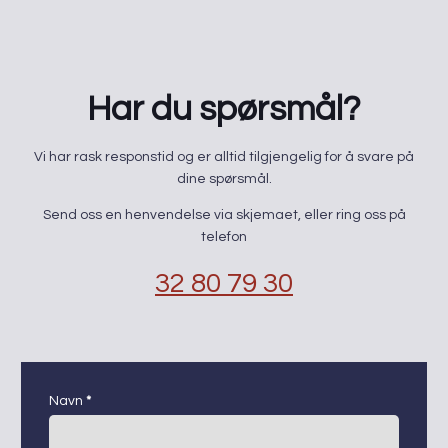
NETTKURS
Har du spørsmål?
​Vi har rask responstid og er alltid ​tilgjengelig for å svare på
dine spørsmål.
Send oss en henvendelse via skjemaet, eller ring oss på
telefon
32 80 79 30
kontaktskjema
Navn
*