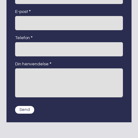
E-post
*
Telefon
*
Din henvendelse
*
Send