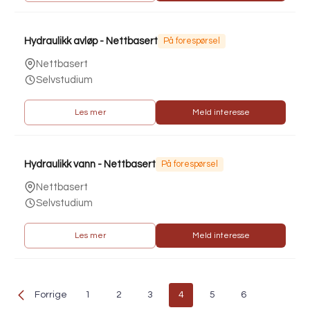
Hydraulikk avløp - Nettbasert
På forespørsel
Nettbasert
Selvstudium
Les mer
Meld interesse
Hydraulikk vann - Nettbasert
På forespørsel
Nettbasert
Selvstudium
Les mer
Meld interesse
Forrige
1
2
3
4
5
6