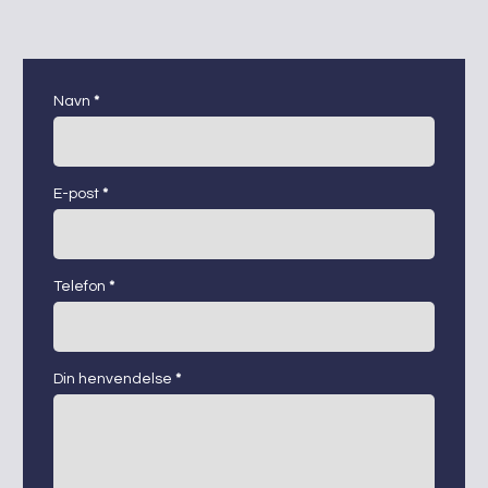
kontaktskjema
Navn
*
E-post
*
Telefon
*
Din henvendelse
*