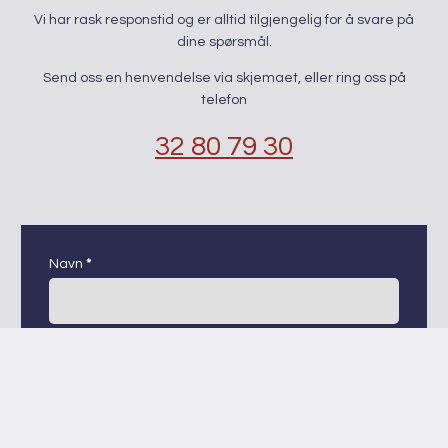
​Vi har rask responstid og er alltid ​tilgjengelig for å svare på
dine spørsmål.
Send oss en henvendelse via skjemaet, eller ring oss på
telefon
32 80 79 30
kontaktskjema
Navn
*
E-post
*
Telefon
*