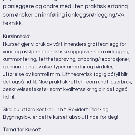
Vis i Google Maps
planleggere og andre med liten praktisk erfaring
som ønsker en innføring i anleggsrørlegging/VA-
teknikk.
Kursinnhold:
I kurset gjør vi bruk av vårt innendørs grøfteanlegg for
vann og avløp med praktiske oppgaver som rørlegging,
kummontering, tetthetsprøving, anboring/reparasjoner,
gjennomgang av ulike typer armatur og rørdeler,
utførelse av kontroll m.m. Litt teoretisk faglig påfyll blir
det også tid til. Noe praktisk rettet teori rundt laserbruk,
beskrivelsestekster samt kvalitetssikring blir det også
tid til.
Skal du utføre kontroll i h.h.t. Revidert Plan- og
Bygningslov, er dette kurset absolutt noe for deg!
Tema for kurset: