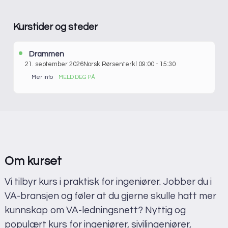
Kurstider og steder
Drammen
21. september 2026
Norsk Rørsenter
kl 09:00 - 15:30
Mer info
MELD DEG PÅ
Starter:
21. september 2026
Slutter:
23. september 2026
Pris:
11 900 kr
Sted:
Drammen
Varighet:
3 dager
Språk:
Norsk
Om kurset
Adresse
Vi tilbyr kurs i praktisk for ingeniører. Jobber du i
VA-bransjen og føler at du gjerne skulle hatt mer
Norsk Rørsenter
Scheitlies gate 14
kunnskap om VA-ledningsnett? Nyttig og
3045 Drammen
populært kurs for ingeniører, sivilingeniører,