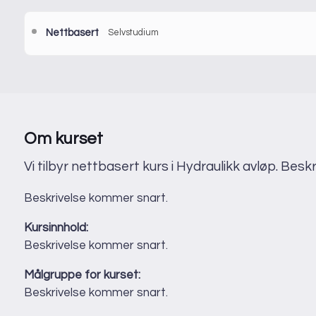
Nettbasert
Selvstudium
Etter påmelding vil du få en e-post med mer informasjon om 
Sted:
Nettbasert
Språk:
Norsk
Om kurset
Vi tilbyr nettbasert kurs i Hydraulikk avløp. Bes
Beskrivelse kommer snart.
Kursinnhold:
Beskrivelse kommer snart.
Målgruppe for kurset:
Beskrivelse kommer snart.