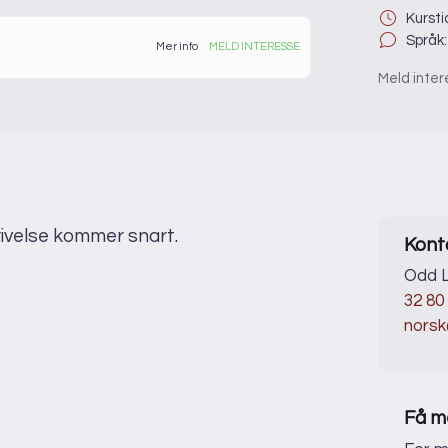
Kursti
Språk:
Mer info
MELD INTERESSE
Meld inte
kurset.
krivelse kommer snart.
Kont
Odd L
32 80
norsk
Få m