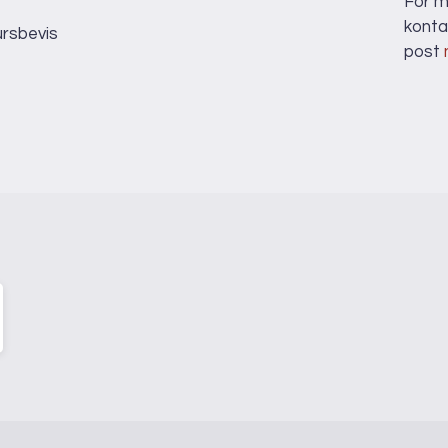
For m
konta
ursbevis
post