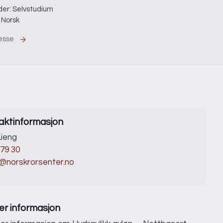
der: Selvstudium
 Norsk
resse
aktinformasjon
ieng
 79 30
@norskrorsenter.no
er informasjon