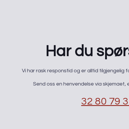
Har du spø
​Vi har rask responstid og er alltid ​tilgjengeli
Send oss en henvendelse via skjemaet, el
32 80 79 