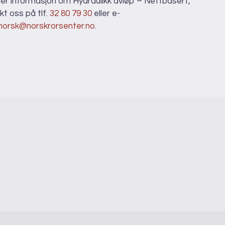
er informasjon om Hydraulikk avløp – Nettbasert,
kt oss på tlf.
32 80 79 30
eller e-
norsk@norskrorsenter.no
.