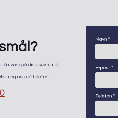
kontaktsk
Navn
*
rsmål?
g for å svare på dine spørsmål.
E-post
*
ler ring oss på telefon
30
Telefon
*