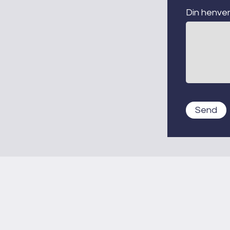
Din henve
Send